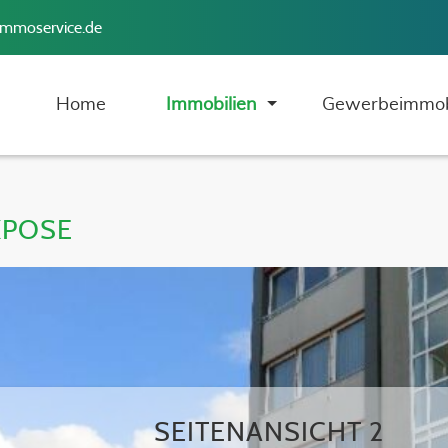
immoservice.de
Home
Immobilien
Gewerbeimmob
XPOSE
SEITENANSICHT 2