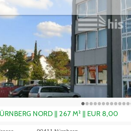
•
•
•
•
•
•
•
•
•
•
•
•
ÜRNBERG NORD || 267 M² || EUR 8,00