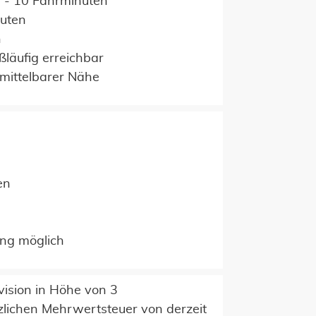
5 - 10 Fahrminuten
nuten
n
ßläufig erreichbar
nmittelbarer Nähe
en
ung möglich
vision in Höhe von 3
zlichen Mehrwertsteuer von derzeit