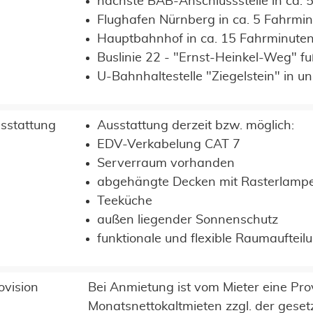
nächste BAB-Anschlussstelle in ca. 
Flughafen Nürnberg in ca. 5 Fahrmi
Hauptbahnhof in ca. 15 Fahrminute
Buslinie 22 - "Ernst-Heinkel-Weg" fu
U-Bahnhaltestelle "Ziegelstein" in u
sstattung
Ausstattung derzeit bzw. möglich:
EDV-Verkabelung CAT 7
Serverraum vorhanden
abgehängte Decken mit Rasterlamp
Teeküche
außen liegender Sonnenschutz
funktionale und flexible Raumaufteil
ovision
Bei Anmietung ist vom Mieter eine Pro
Monatsnettokaltmieten zzgl. der geset