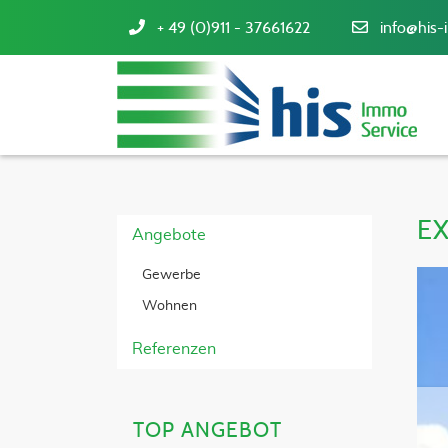
+ 49 (0)911 - 37661622
info@his-
E
Angebote
Gewerbe
Wohnen
Referenzen
3
TOP ANGEBOT