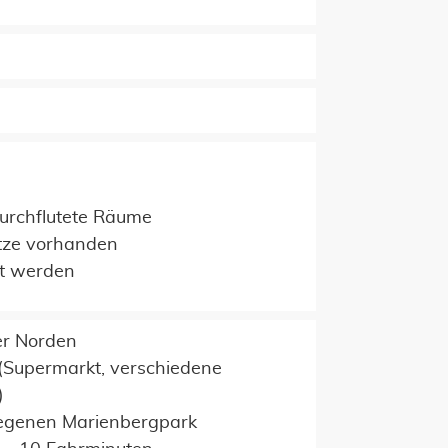
durchflutete Räume
tze vorhanden
et werden
er Norden
 (Supermarkt, verschiedene
)
legenen Marienbergpark