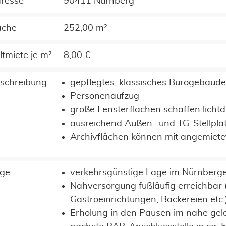
resse
90411 Nürnberg
äche
252,00 m²
ltmiete je m²
8,00 €
schreibung
gepflegtes, klassisches Bürogebäude
Personenaufzug
große Fensterflächen schaffen licht
ausreichend Außen- und TG-Stellplä
Archivflächen können mit angemiet
ge
verkehrsgünstige Lage im Nürnberg
Nahversorgung fußläufig erreichbar
Gastroeinrichtungen, Bäckereien etc.
Erholung in den Pausen im nahe ge