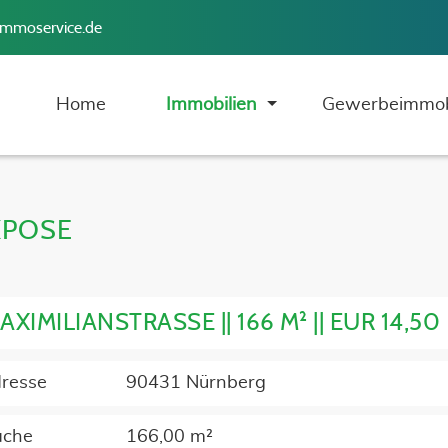
immoservice.de
Home
Immobilien
Gewerbeimmob
XPOSE
AXIMILIANSTRASSE || 166 M² || EUR 14,50
resse
90431 Nürnberg
äche
166,00 m²