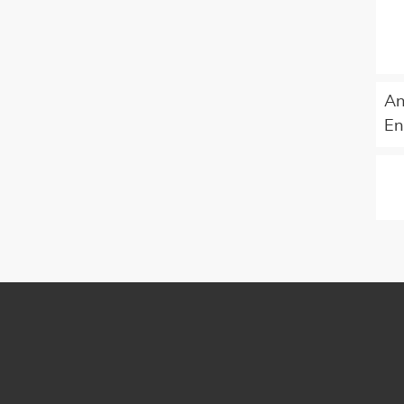
An
En