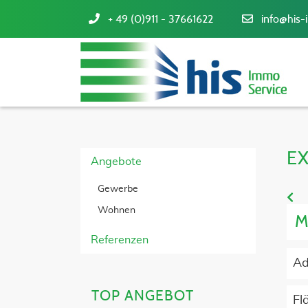
+ 49 (0)911 - 37661622
info@his-
E
Angebote
Gewerbe
Wohnen
M
Referenzen
Ad
TOP ANGEBOT
Fl